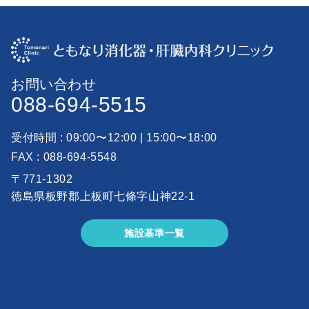
●
外来担当日
火曜・水曜・金曜・土曜・・・院長
友成哲が担当
月曜・・・友成 信二が担当
お問い合わせ
088-694-5515
受付時間 : 09:00〜12:00 | 15:00〜18:00
ト
FAX :
088-694-5548
ッ
〒771-1302
プ
徳島県板野郡上板町七條字山神22-1
ペ
ー
ジ
施設基準一覧
ク
リ