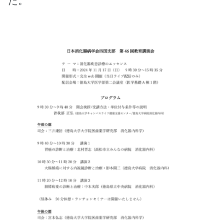
た。
088-
694-
5515