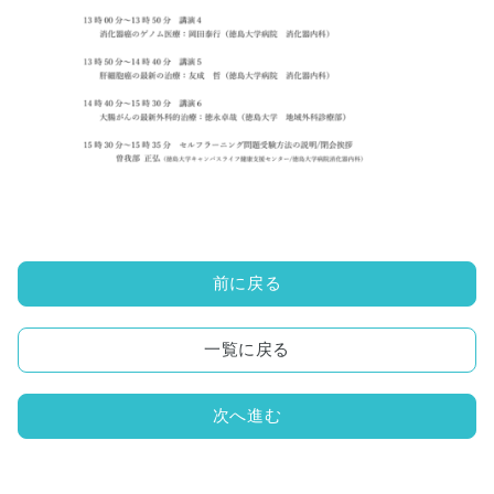
外来診
月
火
水
木
金
土
日
療時間
09:00〜
●
●
●
–
●
●
–
12:00
前に戻る
15:00〜
●
●
●
–
●
●
–
18:00
一覧に戻る
●
土曜の診療時間について
午後15:00〜17:00といたします
次へ進む
●
当院の外来診療は予約制ではござ
いません。
休診日：木、日、祝日